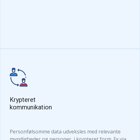
Krypteret
kommunikation
Personfølsomme data udveksles med relevante
myndigheder og personer, i krypteret form. Fx via