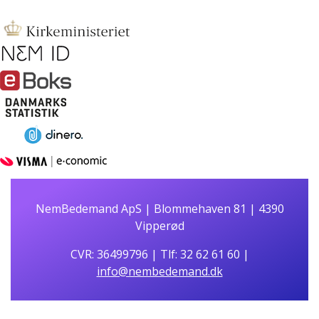
NemBedemand ApS | Blommehaven 81 | 4390
Vipperød
CVR: 36499796 | Tlf: 32 62 61 60 |
info@nembedemand.dk
Privatlivspolitik
|
Cookiepolitik